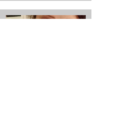
Sanat Tarihçisi ve ŠumArt Derneği
Kurucu Başkanı
MSc. Jelena SIMI
Ć
Kariyeri, 1996 yılında Dünya Sırp
Topluluğu'nda (Birleşmiş Milletler'e